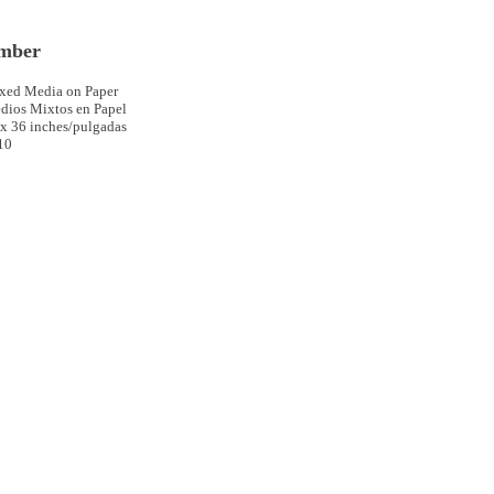
mber
xed Media on Paper
dios Mixtos en Papel
 x 36 inches/pulgadas
10