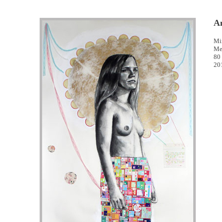
A
Mi
Me
80
20